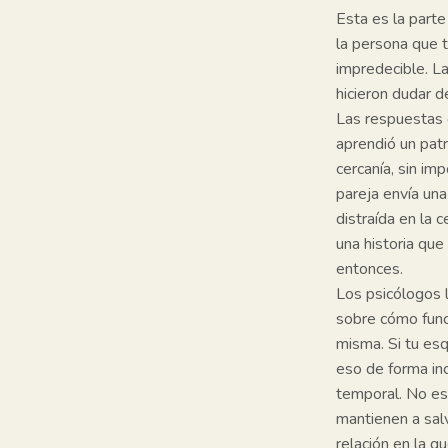
Esta es la part
la persona que 
impredecible. L
hicieron dudar d
Las respuestas 
aprendió un pa
cercanía, sin im
pareja envía un
distraída en la 
una historia qu
entonces.
Los psicólogos 
sobre cómo funci
misma. Si tu e
eso de forma in
temporal. No es
mantienen a salv
relación en la 