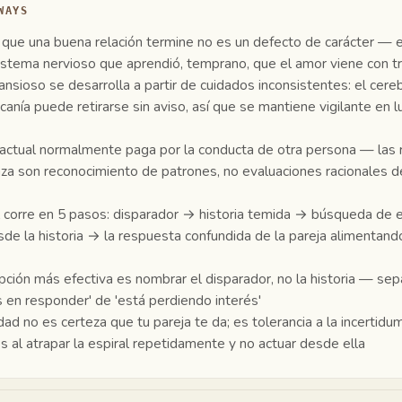
WAYS
 que una buena relación termine no es un defecto de carácter — 
istema nervioso que aprendió, temprano, que el amor viene con 
ansioso se desarrolla a partir de cuidados inconsistentes: el cer
canía puede retirarse sin aviso, así que se mantiene vigilante en 
 actual normalmente paga por la conducta de otra persona — las
a son reconocimiento de patrones, no evaluaciones racionales d
l corre en 5 pasos: disparador → historia temida → búsqueda de 
sde la historia → la respuesta confundida de la pareja alimentand
upción más efectiva es nombrar el disparador, no la historia — sep
s en responder' de 'está perdiendo interés'
dad no es certeza que tu pareja te da; es tolerancia a la incertid
s al atrapar la espiral repetidamente y no actuar desde ella