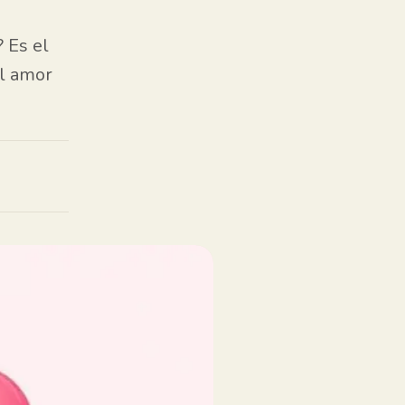
 Es el
l amor