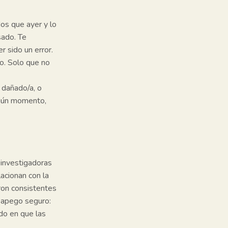
os que ayer y lo
sado. Te
r sido un error.
o. Solo que no
 dañado/a, o
lgún momento,
 investigadoras
acionan con la
ron consistentes
e apego seguro:
ndo en que las