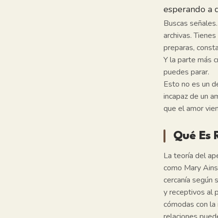
esperando a 
Buscas señales.
archivas. Tiene
preparas, consta
Y la parte más 
puedes parar.
Esto no es un d
incapaz de un a
que el amor vie
Qué Es 
La teoría del a
como Mary Ainsw
cercanía según 
y receptivos al 
cómodas con la i
relaciones puede