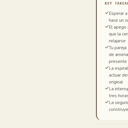
KEY TAKEA
Esperar a
hace un s
El apego 
que la cer
relajarse
Tu pareja
de amenaz
presente
La espira
actuar de
original
La interr
tres hora
La seguri
construye