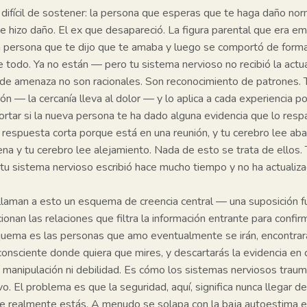
e difícil de sostener: la persona que esperas que te haga daño n
te hizo daño. El ex que desapareció. La figura parental que era 
a persona que te dijo que te amaba y luego se comportó de form
e todo. Ya no están — pero tu sistema nervioso no recibió la actua
de amenaza no son racionales. Son reconocimiento de patrones. 
trón —
la cercanía lleva al dolor
— y lo aplica a cada experiencia po
portar si la nueva persona te ha dado alguna evidencia que lo resp
a respuesta corta porque está en una reunión, y tu cerebro lee a
cena y tu cerebro lee alejamiento. Nada de esto se trata de ellos.
e tu sistema nervioso escribió hace mucho tiempo y no ha actuali
llaman a esto un esquema de creencia central — una suposición 
onan las relaciones que filtra la información entrante para confir
squema es
las personas que amo eventualmente se irán
, encontra
consciente donde quiera que mires, y descartarás la evidencia en
 manipulación ni debilidad. Es cómo los sistemas nerviosos trau
o. El problema es que la seguridad, aquí, significa nunca llegar de
que realmente estás. A menudo se solapa con la baja autoestima e