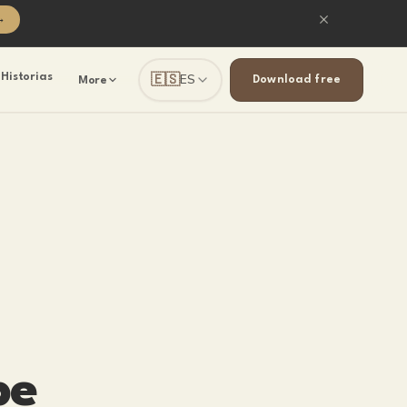
→
🇪🇸
Historias
ES
Download free
More
be