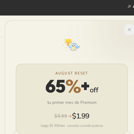
🎉
Ini
MindLift
Blog
Relac
Home
BLOG
REL
AUGUST RESET
65
%
+
Po
off
tu primer mes de Premium
Es
$1.99
→
$5.99
Re
luego $5.99/mes
·
cancela cuando quieras