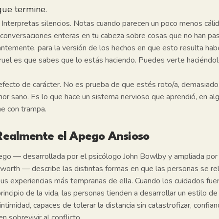
que termine.
 Interpretas silencios. Notas cuando parecen un poco menos cálid
s conversaciones enteras en tu cabeza sobre cosas que no han pa
ntemente, para la versión de los hechos en que esto resulta habe
cruel es que sabes que lo estás haciendo. Puedes verte haciéndol
efecto de carácter. No es prueba de que estés roto/a, demasiado
mor sano. Es lo que hace un sistema nervioso que aprendió, en a
ne con trampa.
Realmente el Apego Ansioso
pego — desarrollada por el psicólogo John Bowlby y ampliada por
orth — describe las distintas formas en que las personas se rel
sus experiencias más tempranas de ella. Cuando los cuidados fue
principio de la vida, las personas tienden a desarrollar un estilo d
ntimidad, capaces de tolerar la distancia sin catastrofizar, confia
n sobrevivir al conflicto.