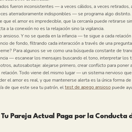
dos fueron inconsistentes — a veces cálidos, a veces retirados, 
ces aterradoramente indisponibles — se programa algo distinto.
 que el amor es impredecible, que la cercanía puede retirarse sin 
a a la conexión no es la relajación sino la vigilancia.
 ansioso. Y no se queda en la infancia — te sigue a cada relación 
encio de fondo, filtrando cada interacción a través de una pregunta
rseme?
Para algunos se ve como una búsqueda constante de tranq
lancia — escanear los mensajes buscando el tono, interpretar los
otros, autosabotaje: alejarse primero, crear conflicto para poner 
a relación. Todo viene del mismo lugar — un sistema nervioso que
r el amor es real, y que mantenerse alerta es la única forma de s
a de que este sea tu patrón, el
test de apego ansioso
puede ayu
 Tu Pareja Actual Paga por la Conducta 