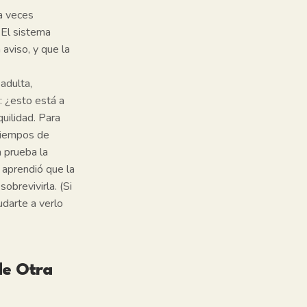
a veces
 El sistema
aviso, y que la
adulta,
:
¿esto está a
uilidad. Para
 tiempos de
a prueba la
 aprendió que la
obrevivirla. (Si
darte a verlo
de Otra