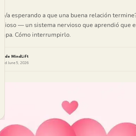
o/a esperando a que una buena relación termine?
nsioso — un sistema nervioso que aprendió que e
ampa. Cómo interrumpirlo.
po de MindLift
shed
June 5, 2026