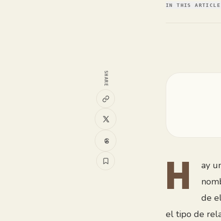
IN THIS ARTICLE
SHARE
ay u
H
nomb
de e
el tipo de re