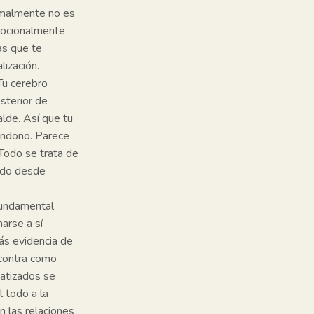
ormalmente no es
emocionalmente
as que te
lización.
Tu cerebro
sterior de
alde. Así que tu
bandono. Parece
 Todo se trata de
zado desde
fundamental
marse a sí
rás evidencia de
 contra como
matizados se
l todo a la
n las relaciones