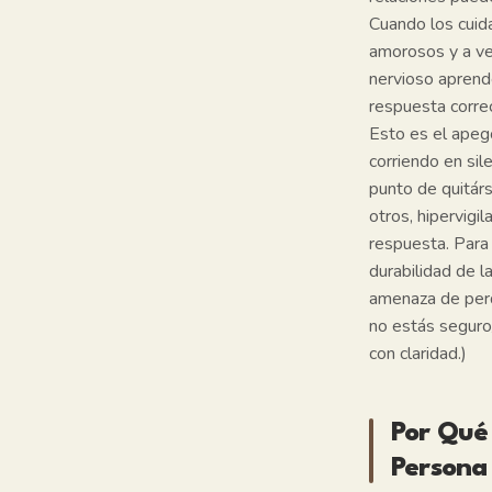
Cuando los cuida
amorosos y a ve
nervioso aprende
respuesta correct
Esto es el apego
corriendo en sil
punto de quitá
otros, hipervigi
respuesta. Para 
durabilidad de l
amenaza de perde
no estás seguro/
con claridad.)
Por Qué
Persona