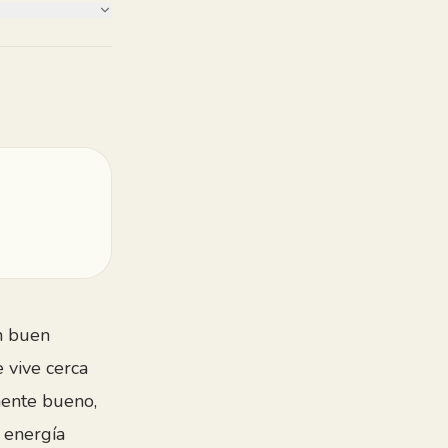
un buen
 vive cerca
mente bueno,
u energía