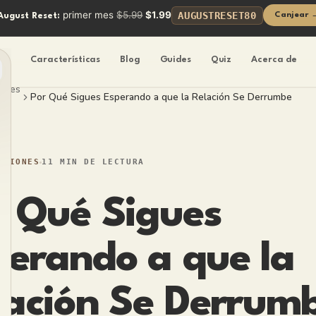
primer mes
$5.99
$1.99
AUGUSTRESET80
Canjear 
August Reset:
cio
Características
Blog
Guides
Quiz
Acerca de
iones
Por Qué Sigues Esperando a que la Relación Se Derrumbe
ACIONES
11 MIN DE LECTURA
r Qué Sigues
perando a que la
lación Se Derrum