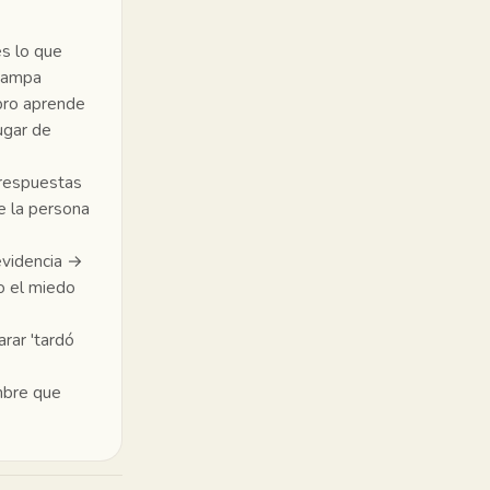
es lo que
trampa
ebro aprende
lugar de
 respuestas
e la persona
evidencia →
o el miedo
arar 'tardó
umbre que