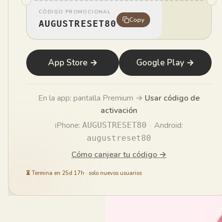
CÓDIGO PROMOCIONAL
Copy
AUGUSTRESET80
¿Atrapad
apego a
tiene tr
App Store →
Google Play →
Equi
En la app: pantalla Premium →
Usar código de
ED
Publi
activación
iPhone:
·
Android:
AUGUSTRESET80
augustreset80
Cómo canjear tu código →
⏳
Termina en 25d 17h
·
solo nuevos usuarios