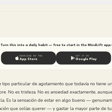
Turn this into a daily habit — free to start in the MindLift app:
DOWNLOAD ON THE
GET IT ON
App Store
Google Play
n tipo particular de agotamiento que todavía no tiene 
re. No es tristeza. No es ansiedad exactamente, aunque
lla. Es la sensación de estar en algo bueno — genuina
lación que solías querer — y gastar la mayor parte de t