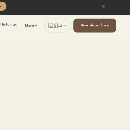
→
🇪🇸
Historias
ES
Download free
More