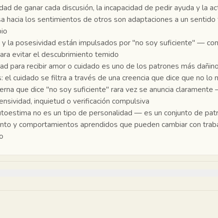
dad de ganar cada discusión, la incapacidad de pedir ayuda y la ac
 hacia los sentimientos de otros son adaptaciones a un sentido f
pio
 y la posesividad están impulsados por "no soy suficiente" — cont
ara evitar el descubrimiento temido
ltad para recibir amor o cuidado es uno de los patrones más dañino
s: el cuidado se filtra a través de una creencia que dice que no lo
terna que dice "no soy suficiente" rara vez se anuncia claramente 
nsividad, inquietud o verificación compulsiva
utoestima no es un tipo de personalidad — es un conjunto de pat
nto y comportamientos aprendidos que pueden cambiar con trab
o