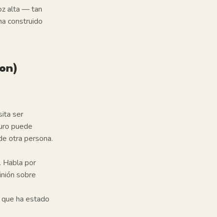
oz alta — tan
ha construido
on)
ita ser
guro puede
de otra persona.
. Habla por
inión sobre
o que ha estado