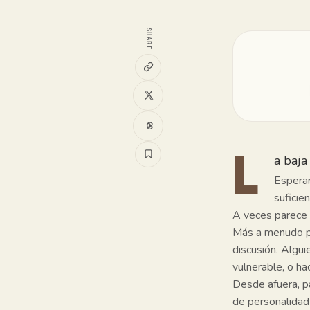
SHARE
a baja
L
Esperar
suficie
A veces parece 
Más a menudo pa
discusión. Algui
vulnerable, o h
Desde afuera, p
de personalidad 