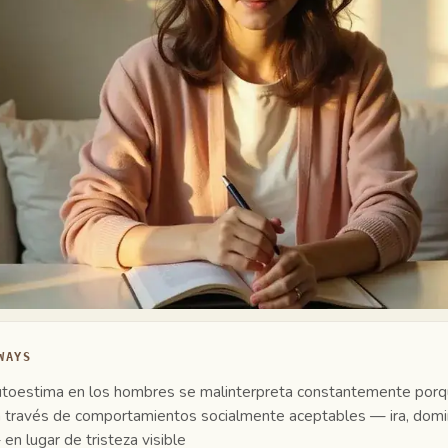
WAYS
utoestima en los hombres se malinterpreta constantemente por
 través de comportamientos socialmente aceptables — ira, domi
en lugar de tristeza visible