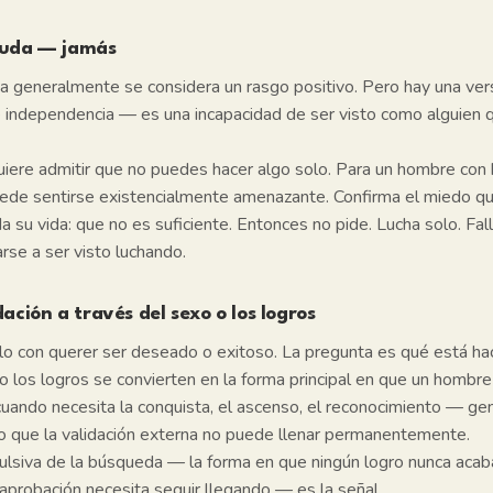
yuda — jamás
a generalmente se considera un rasgo positivo. Pero hay una vers
 independencia — es una incapacidad de ser visto como alguien 
uiere admitir que no puedes hacer algo solo. Para un hombre con 
ede sentirse existencialmente amenazante. Confirma el miedo q
 su vida: que no es suficiente. Entonces no pide. Lucha solo. Fall
arse a ser visto luchando.
ación a través del sexo o los logros
o con querer ser deseado o exitoso. La pregunta es qué está ha
 los logros se convierten en la forma principal en que un hombre
cuando necesita la conquista, el ascenso, el reconocimiento — g
ío que la validación externa no puede llenar permanentemente.
lsiva de la búsqueda — la forma en que ningún logro nunca acaba 
aprobación necesita seguir llegando — es la señal.