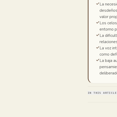
La necesi
desdeñosa
valor pro
Los celos
entorno p
La dificu
relacione
La voz in
como defe
La baja a
pensamie
deliberad
IN THIS ARTICLE