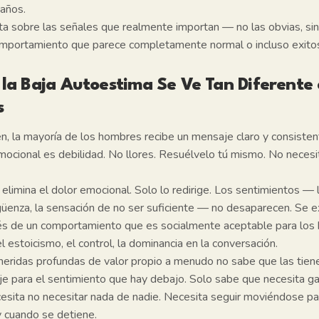
 años.
ata sobre las señales que realmente importan — no las obvias, si
mportamiento que parece completamente normal o incluso exito
la Baja Autoestima Se Ve Tan Diferente 
s
, la mayoría de los hombres recibe un mensaje claro y consistent
emocional es debilidad. No llores. Resuélvelo tú mismo. No neces
limina el dolor emocional. Solo lo redirige. Los sentimientos — l
rgüenza, la sensación de no ser suficiente — no desaparecen. Se 
és de un comportamiento que es socialmente aceptable para los 
 el estoicismo, el control, la dominancia en la conversación.
eridas profundas de valor propio a menudo no sabe que las tien
je para el sentimiento que hay debajo. Solo sabe que necesita ga
cesita no necesitar nada de nadie. Necesita seguir moviéndose pa
y cuando se detiene.