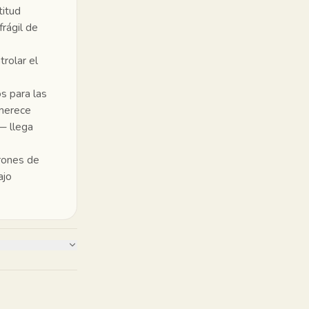
titud
rágil de
rolar el
s para las
 merece
— llega
rones de
ajo