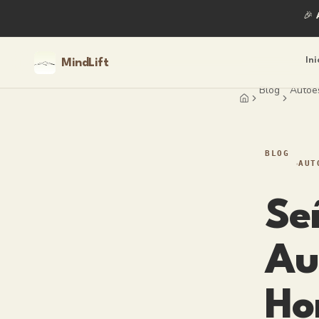
🎉
Ini
MindLift
Blog
Autoes
Home
BLOG
AUT
Se
Au
Ho