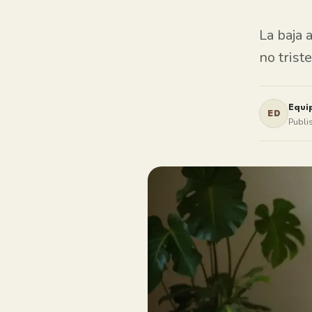
La baja 
no trist
Equi
ED
Publi