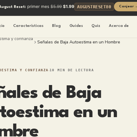
primer mes
$5.99
$1.99
AUGUSTRESET80
Canjear 
August Reset:
cio
Características
Blog
Guides
Quiz
Acerca de
tima y confianza
Señales de Baja Autoestima en un Hombre
OESTIMA Y CONFIANZA
10 MIN DE LECTURA
ñales de Baja
toestima en un
mbre