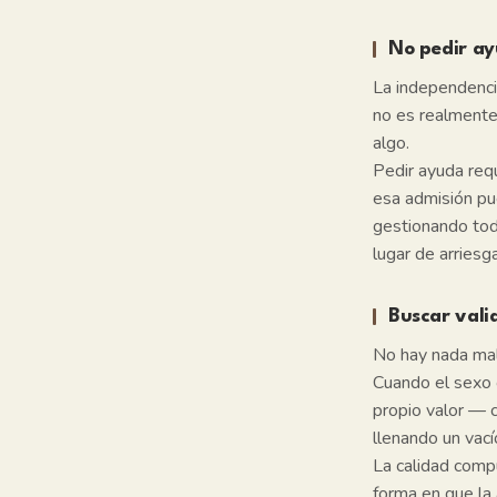
No pedir a
La independenci
no es realmente
algo.
Pedir ayuda req
esa admisión pu
gestionando toda
lugar de arriesg
Buscar valid
No hay nada mal
Cuando el sexo o
propio valor — 
llenando un vac
La calidad compu
forma en que la 