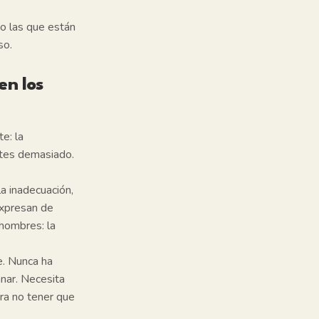
no las que están
so.
en los
e: la
ites demasiado.
a inadecuación,
expresan de
hombres: la
e. Nunca ha
nar. Necesita
ra no tener que