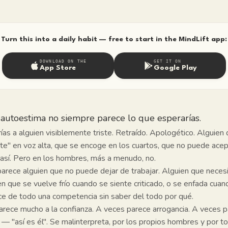
Turn this into a daily habit — free to start in the MindLift app:
DOWNLOAD ON THE
GET IT ON
App Store
Google Play
 autoestima no siempre parece lo que esperarías.
ías a alguien visiblemente triste. Retraído. Apologético. Alguien
nte" en voz alta, que se encoge en los cuartos, que no puede acep
así. Pero en los hombres, más a menudo, no.
rece alguien que no puede dejar de trabajar. Alguien que necesi
en que se vuelve frío cuando se siente criticado, o se enfada cuan
ace de todo una competencia sin saber del todo por qué.
arece mucho a la confianza. A veces parece arrogancia. A veces 
— "así es él". Se malinterpreta, por los propios hombres y por t