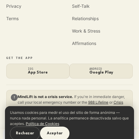
Privacy
Self-Talk
Terms
Relationships
Work & Stress
Affirmations
GET THE APP
IOS
ANDROID
App Store
Google Play
MindLift is not a crisis service.
If you're in immediate danger,
!
call your local emergency number or the
988 Lifeline
or
Crisis
Text Line
.
Usamos cookies para medir el uso del sitio de forma anónima —
nunca nada personal. La analítica permanece desactivada salvo que
aceptes.
Política de Cookies
© 2026 MindLift. All rights reserved.
Built on the Beck Institute's CBT framework.
Rechazar
Aceptar