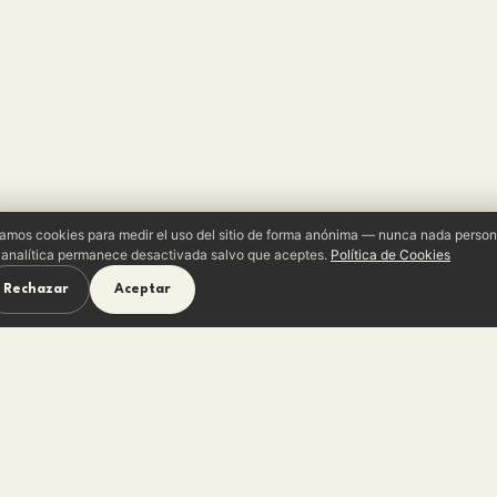
amos cookies para medir el uso del sitio de forma anónima — nunca nada person
 analítica permanece desactivada salvo que aceptes.
Política de Cookies
Rechazar
Aceptar
very