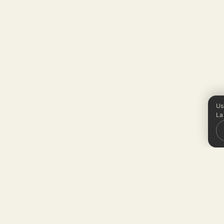
Us
La
One reframe in your inbox e
Sunday.