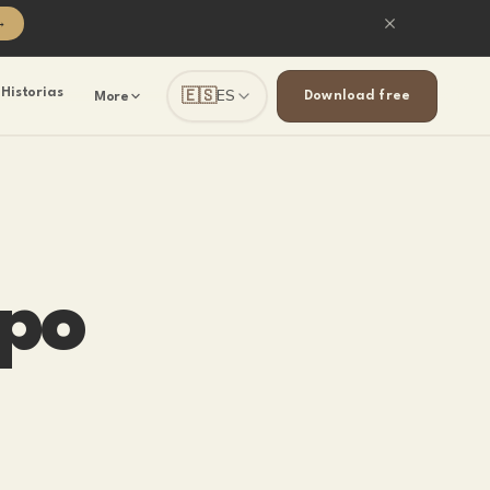
→
🇪🇸
Historias
ES
Download free
More
ipo