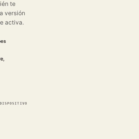
ién te
a versión
e activa.
pes
e,
DISPOSITIVO