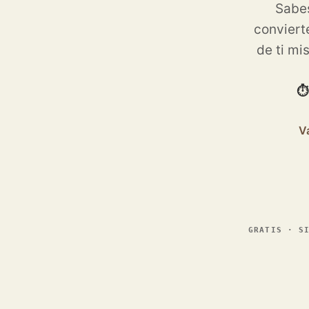
Sabes
conviert
de ti mi
⏱
V
GRATIS · S