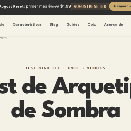
primer mes
$5.99
$1.99
AUGUSTRESET80
Canjear 
August Reset:
cio
Características
Blog
Guides
Quiz
Acerca de
ests
TEST MINDLIFT
·
UNOS 3 MINUTOS
st de Arquet
de Sombra