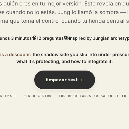
 quién eres en tu mejor versión. Esto revela en qu
es cuando no lo estás.
Jung lo llamó la sombra — l
sma que toma el control cuando tu herida central s
🧠
📚
unos 3 minutos
12 preguntas
Inspired by Jungian archety
as a descubrir:
the shadow side you slip into under pressur
what it's protecting, and how to integrate it.
→
Empezar test
IN EMAIL · SIN REGISTRO · TUS RESULTADOS NO SALEN DE TU 