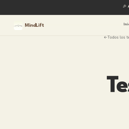
🎉
Ini
MindLift
Todos los t
←
Te